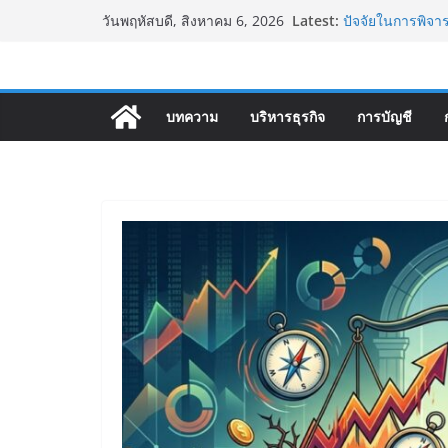
Skip
Latest:
ปัจจัยในการพิจ
วันพฤหัสบดี, สิงหาคม 6, 2026
to
Sharpe Ratio อ
กับดักทูซิดิดีส 
content
ดอกเบี้ยกับการกู้
อัตราส่วนทางการ
บทความ
บริหารธุรกิจ
การบัญชี
กำไร (Profitabili