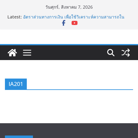
Skip
วันศุกร์, สิงหาคม 7, 2026
to
Latest:
อัตราส่วนทางการเงิน เพื่อใช้วิเคราะห์ความสามารถใน
content
การทำกำไร (Profitability Ratios)
เยน แคร์รี่ เทรด Yen Carry Trade คืออะไร?
Sharpe Ratio อัตราส่วนวัดความเสี่ยงและผลตอบแทน
กับดักทูซิดิดีส (Thucydides Trap)
ดอกเบี้ยกับการกู้เงินของธุรกิจ
IA201