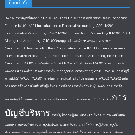
ป้ายกำกับ
BA202 การบัญชีชั้นกลาง 2
BA301 ภาษีอากร
BA302 การบัญชีบริหาร
Basic Corporate
Finance
IA101
IA101 Introduction to Financial Accounting
IA201
IA201
Intermediated Accounting I
IA202
IA202 Intermediated Accounting II
IA301
IA301
Managerial Accounting
IC
IC100 ใบอนุญาตผู้แนะนำการลงทุน Investment
Consultant
IC license
IF101 Basic Corporate Finance
IF101 Corporate Finance
Intermediated Accounting I
Introduction to Financial Accounting
Investment
Consultant
MA101 การบัญชีการเงิน
MA102 การบัญชีบริหาร
MA201 รายงานการเงิน
และการวิเคราะห์รายงานทางการเงิน
Managerial Accounting
Wa101
WA101 การบัญชี
ภาคปฏิบัติ
WA201
WA201 การจัดการการเงินสำหรับผู้ประกอบการ
WA202
WA202 หลัก
การจัดการด้านการเงินสำหรับผู้บริหาร
การจัดการการเงินสำหรับผู้ประกอบการ
การจัด
การ
หมวดบัญชี ในงบแสดงฐานะทางการเงิน และงบกำไรขาดทุน
การบัญชีการเงิน
บัญชีบริหาร
การบัญชีภาคปฏิบัติ
งบกระแสเงินสด
งบกระแสเงินสด
และประเภทของกิจกรรมทางธุรกิจในงบกระแสเงินสด
ดอกเบี้ยกับการกู้เงินของธุรกิจ
ประเภทของกิจกรรมทางธุรกิจในงบกระแสเงินสด
ปัจจัยในการพิจารณาปล่อยสินเชื่อของ