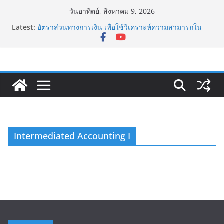
Skip
วันอาทิตย์, สิงหาคม 9, 2026
to
Latest:
อัตราส่วนทางการเงิน เพื่อใช้วิเคราะห์ความสามารถใน
content
การทำกำไร (Profitability Ratios)
เยน แคร์รี่ เทรด Yen Carry Trade คืออะไร?
Sharpe Ratio อัตราส่วนวัดความเสี่ยงและผลตอบแทน
กับดักทูซิดิดีส (Thucydides Trap)
ดอกเบี้ยกับการกู้เงินของธุรกิจ
Intermediated Accounting I