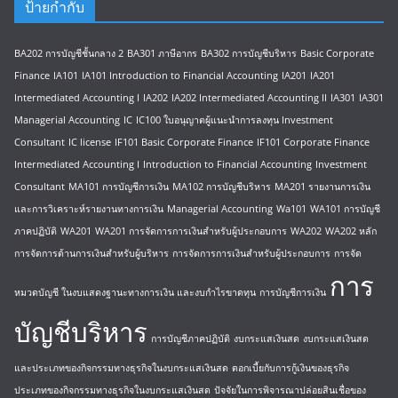
ป้ายกำกับ
BA202 การบัญชีชั้นกลาง 2
BA301 ภาษีอากร
BA302 การบัญชีบริหาร
Basic Corporate
Finance
IA101
IA101 Introduction to Financial Accounting
IA201
IA201
Intermediated Accounting I
IA202
IA202 Intermediated Accounting II
IA301
IA301
Managerial Accounting
IC
IC100 ใบอนุญาตผู้แนะนำการลงทุน Investment
Consultant
IC license
IF101 Basic Corporate Finance
IF101 Corporate Finance
Intermediated Accounting I
Introduction to Financial Accounting
Investment
Consultant
MA101 การบัญชีการเงิน
MA102 การบัญชีบริหาร
MA201 รายงานการเงิน
และการวิเคราะห์รายงานทางการเงิน
Managerial Accounting
Wa101
WA101 การบัญชี
ภาคปฏิบัติ
WA201
WA201 การจัดการการเงินสำหรับผู้ประกอบการ
WA202
WA202 หลัก
การจัดการด้านการเงินสำหรับผู้บริหาร
การจัดการการเงินสำหรับผู้ประกอบการ
การจัด
การ
หมวดบัญชี ในงบแสดงฐานะทางการเงิน และงบกำไรขาดทุน
การบัญชีการเงิน
บัญชีบริหาร
การบัญชีภาคปฏิบัติ
งบกระแสเงินสด
งบกระแสเงินสด
และประเภทของกิจกรรมทางธุรกิจในงบกระแสเงินสด
ดอกเบี้ยกับการกู้เงินของธุรกิจ
ประเภทของกิจกรรมทางธุรกิจในงบกระแสเงินสด
ปัจจัยในการพิจารณาปล่อยสินเชื่อของ