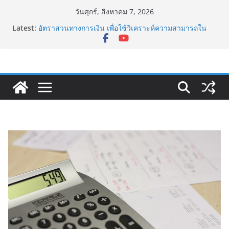
Skip
วันศุกร์, สิงหาคม 7, 2026
to
Latest:
อัตราส่วนทางการเงิน เพื่อใช้วิเคราะห์ความสามารถใน
content
การทำกำไร (Profitability Ratios)
เยน แคร์รี่ เทรด Yen Carry Trade คืออะไร?
Sharpe Ratio อัตราส่วนวัดความเสี่ยงและผลตอบแทน
กับดักทูซิดิดีส (Thucydides Trap)
ดอกเบี้ยกับการกู้เงินของธุรกิจ