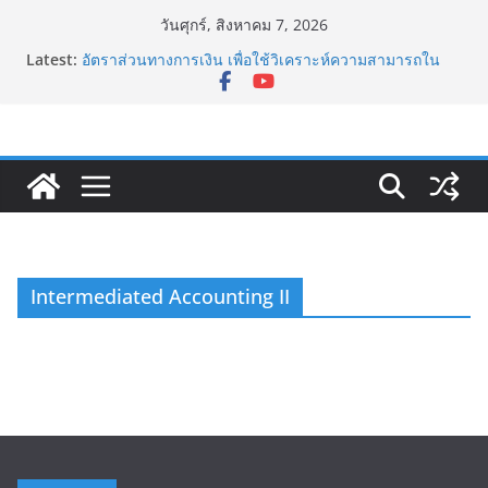
Skip
วันศุกร์, สิงหาคม 7, 2026
to
Latest:
อัตราส่วนทางการเงิน เพื่อใช้วิเคราะห์ความสามารถใน
content
การทำกำไร (Profitability Ratios)
เยน แคร์รี่ เทรด Yen Carry Trade คืออะไร?
Sharpe Ratio อัตราส่วนวัดความเสี่ยงและผลตอบแทน
กับดักทูซิดิดีส (Thucydides Trap)
ดอกเบี้ยกับการกู้เงินของธุรกิจ
Intermediated Accounting II