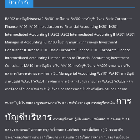
ป้ายกำกับ
BA202 การบัญชีชั้นกลาง 2
BA301 ภาษีอากร
BA302 การบัญชีบริหาร
Basic Corporate
Finance
IA101
IA101 Introduction to Financial Accounting
IA201
IA201
Intermediated Accounting I
IA202
IA202 Intermediated Accounting II
IA301
IA301
Managerial Accounting
IC
IC100 ใบอนุญาตผู้แนะนำการลงทุน Investment
Consultant
IC license
IF101 Basic Corporate Finance
IF101 Corporate Finance
Intermediated Accounting I
Introduction to Financial Accounting
Investment
Consultant
MA101 การบัญชีการเงิน
MA102 การบัญชีบริหาร
MA201 รายงานการเงิน
และการวิเคราะห์รายงานทางการเงิน
Managerial Accounting
Wa101
WA101 การบัญชี
ภาคปฏิบัติ
WA201
WA201 การจัดการการเงินสำหรับผู้ประกอบการ
WA202
WA202 หลัก
การจัดการด้านการเงินสำหรับผู้บริหาร
การจัดการการเงินสำหรับผู้ประกอบการ
การจัด
การ
หมวดบัญชี ในงบแสดงฐานะทางการเงิน และงบกำไรขาดทุน
การบัญชีการเงิน
บัญชีบริหาร
การบัญชีภาคปฏิบัติ
งบกระแสเงินสด
งบกระแสเงินสด
และประเภทของกิจกรรมทางธุรกิจในงบกระแสเงินสด
ดอกเบี้ยกับการกู้เงินของธุรกิจ
ประเภทของกิจกรรมทางธุรกิจในงบกระแสเงินสด
ปัจจัยในการพิจารณาปล่อยสินเชื่อของ