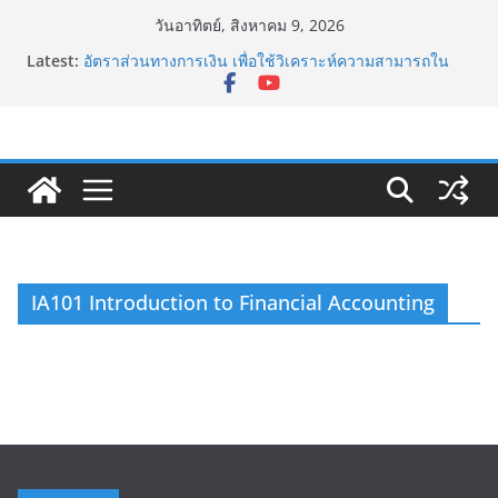
Skip
วันอาทิตย์, สิงหาคม 9, 2026
ดอกเบี้ยกับการกู้เงินของธุรกิจ
to
Latest:
อัตราส่วนทางการเงิน เพื่อใช้วิเคราะห์ความสามารถใน
content
การทำกำไร (Profitability Ratios)
เยน แคร์รี่ เทรด Yen Carry Trade คืออะไร?
Sharpe Ratio อัตราส่วนวัดความเสี่ยงและผลตอบแทน
กับดักทูซิดิดีส (Thucydides Trap)
IA101 Introduction to Financial Accounting