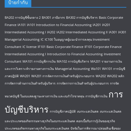
ป้ายกำกับ
BA202 การบัญชีชั้นกลาง 2
BA301 ภาษีอากร
BA302 การบัญชีบริหาร
Basic Corporate
Finance
IA101
IA101 Introduction to Financial Accounting
IA201
IA201
Intermediated Accounting I
IA202
IA202 Intermediated Accounting II
IA301
IA301
Managerial Accounting
IC
IC100 ใบอนุญาตผู้แนะนำการลงทุน Investment
Consultant
IC license
IF101 Basic Corporate Finance
IF101 Corporate Finance
Intermediated Accounting I
Introduction to Financial Accounting
Investment
Consultant
MA101 การบัญชีการเงิน
MA102 การบัญชีบริหาร
MA201 รายงานการเงิน
และการวิเคราะห์รายงานทางการเงิน
Managerial Accounting
Wa101
WA101 การบัญชี
ภาคปฏิบัติ
WA201
WA201 การจัดการการเงินสำหรับผู้ประกอบการ
WA202
WA202 หลัก
การจัดการด้านการเงินสำหรับผู้บริหาร
การจัดการการเงินสำหรับผู้ประกอบการ
การจัด
การ
หมวดบัญชี ในงบแสดงฐานะทางการเงิน และงบกำไรขาดทุน
การบัญชีการเงิน
บัญชีบริหาร
การบัญชีภาคปฏิบัติ
งบกระแสเงินสด
งบกระแสเงินสด
และประเภทของกิจกรรมทางธุรกิจในงบกระแสเงินสด
ดอกเบี้ยกับการกู้เงินของธุรกิจ
ประเภทของกิจกรรมทางธุรกิจในงบกระแสเงินสด
ปัจจัยในการพิจารณาปล่อยสินเชื่อของ