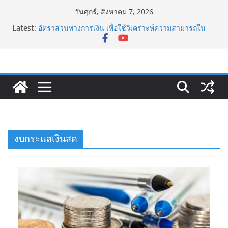
Skip
วันศุกร์, สิงหาคม 7, 2026
to
Latest:
อัตราส่วนทางการเงิน เพื่อใช้วิเคราะห์ความสามารถใน
content
การทำกำไร (Profitability Ratios)
เยน แคร์รี่ เทรด Yen Carry Trade คืออะไร?
Sharpe Ratio อัตราส่วนวัดความเสี่ยงและผลตอบแทน
กับดักทูซิดิดีส (Thucydides Trap)
ดอกเบี้ยกับการกู้เงินของธุรกิจ
งบกระแสเงินสด