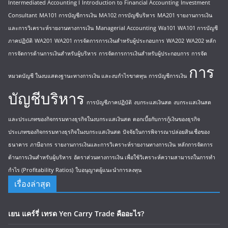
Intermediated Accounting I
Introduction to Financial Accounting
Investment
Consultant
MA101 การบัญชีการเงิน
MA102 การบัญชีบริหาร
MA201 รายงานการเงิน
และการวิเคราะห์รายงานทางการเงิน
Managerial Accounting
Wa101
WA101 การบัญชี
ภาคปฏิบัติ
WA201
WA201 การจัดการการเงินสำหรับผู้ประกอบการ
WA202
WA202 หลัก
การจัดการด้านการเงินสำหรับผู้บริหาร
การจัดการการเงินสำหรับผู้ประกอบการ
การจัด
การ
หมวดบัญชี ในงบแสดงฐานะทางการเงิน และงบกำไรขาดทุน
การบัญชีการเงิน
บัญชีบริหาร
การบัญชีภาคปฏิบัติ
งบกระแสเงินสด
งบกระแสเงินสด
และประเภทของกิจกรรมทางธุรกิจในงบกระแสเงินสด
ดอกเบี้ยกับการกู้เงินของธุรกิจ
ประเภทของกิจกรรมทางธุรกิจในงบกระแสเงินสด
ปัจจัยในการพิจารณาปล่อยสินเชื่อของ
ธนาคาร
ภาษีอากร
รายงานการเงินและการวิเคราะห์รายงานทางการเงิน
หลักการจัดการ
ด้านการเงินสำหรับผู้บริหาร
อัตราส่วนทางการเงิน เพื่อใช้วิเคราะห์ความสามารถในการทำ
กำไร (Profitability Ratios)
ใบอนุญาตผู้แนะนำการลงทุน
เรื่องล่าสุด
เยน แคร์รี่ เทรด Yen Carry Trade คืออะไร?