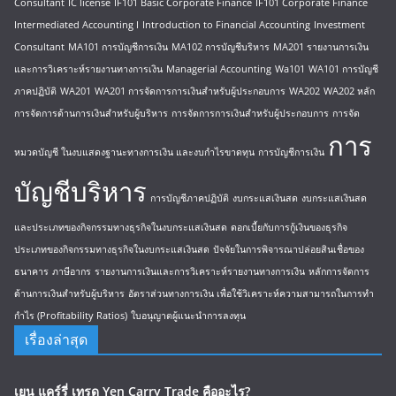
Consultant
IC license
IF101 Basic Corporate Finance
IF101 Corporate Finance
Intermediated Accounting I
Introduction to Financial Accounting
Investment
Consultant
MA101 การบัญชีการเงิน
MA102 การบัญชีบริหาร
MA201 รายงานการเงิน
และการวิเคราะห์รายงานทางการเงิน
Managerial Accounting
Wa101
WA101 การบัญชี
ภาคปฏิบัติ
WA201
WA201 การจัดการการเงินสำหรับผู้ประกอบการ
WA202
WA202 หลัก
การจัดการด้านการเงินสำหรับผู้บริหาร
การจัดการการเงินสำหรับผู้ประกอบการ
การจัด
การ
หมวดบัญชี ในงบแสดงฐานะทางการเงิน และงบกำไรขาดทุน
การบัญชีการเงิน
บัญชีบริหาร
การบัญชีภาคปฏิบัติ
งบกระแสเงินสด
งบกระแสเงินสด
และประเภทของกิจกรรมทางธุรกิจในงบกระแสเงินสด
ดอกเบี้ยกับการกู้เงินของธุรกิจ
ประเภทของกิจกรรมทางธุรกิจในงบกระแสเงินสด
ปัจจัยในการพิจารณาปล่อยสินเชื่อของ
ธนาคาร
ภาษีอากร
รายงานการเงินและการวิเคราะห์รายงานทางการเงิน
หลักการจัดการ
ด้านการเงินสำหรับผู้บริหาร
อัตราส่วนทางการเงิน เพื่อใช้วิเคราะห์ความสามารถในการทำ
กำไร (Profitability Ratios)
ใบอนุญาตผู้แนะนำการลงทุน
เรื่องล่าสุด
เยน แคร์รี่ เทรด Yen Carry Trade คืออะไร?