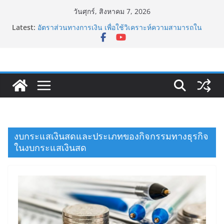
Skip
วันศุกร์, สิงหาคม 7, 2026
to
Latest:
อัตราส่วนทางการเงิน เพื่อใช้วิเคราะห์ความสามารถใน
content
การทำกำไร (Profitability Ratios)
เยน แคร์รี่ เทรด Yen Carry Trade คืออะไร?
Sharpe Ratio อัตราส่วนวัดความเสี่ยงและผลตอบแทน
กับดักทูซิดิดีส (Thucydides Trap)
ดอกเบี้ยกับการกู้เงินของธุรกิจ
งบกระแสเงินสดและประเภทของกิจกรรมทางธุรกิจ
ในงบกระแสเงินสด